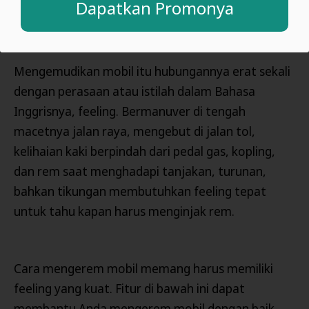
Dapatkan Promonya
Mengemudikan mobil itu hubungannya erat sekali
dengan perasaan atau istilah dalam Bahasa
Inggrisnya, feeling. Bermanuver di tengah
macetnya jalan raya, mengebut di jalan tol,
kelihaian kaki berpindah dari pedal gas, kopling,
dan rem saat menghadapi tanjakan, turunan,
bahkan tikungan membutuhkan feeling tepat
untuk tahu kapan harus menginjak rem.
Cara mengerem mobil memang harus memiliki
feeling yang kuat. Fitur di bawah ini dapat
membantu Anda mengerem mobil dengan baik